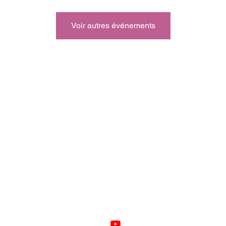
Voir autres événements
Toulouse / Occitanie / France /
contact@captainstar.fr
/ +33 6 17 19 47